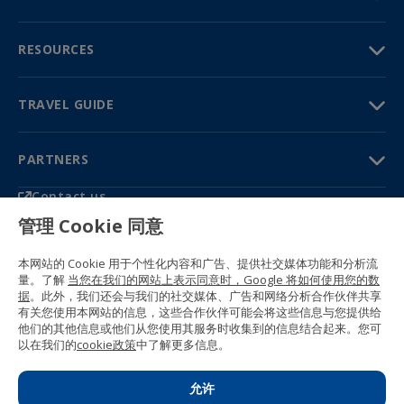
RESOURCES
TRAVEL GUIDE
PARTNERS
Contact us
Prices & brochures
管理 Cookie 同意
(+34) 91 594 37 76
Gustavo Fernández Balbuena, 11
本网站的 Cookie 用于个性化内容和广告、提供社交媒体功能和分析流
28002 Madrid, Spain
量。了解
当您在我们的网站上表示同意时，Google 将如何使用您的数
据
。此外，我们还会与我们的社交媒体、广告和网络分析合作伙伴共享
Sitemap
有关您使用本网站的信息，这些合作伙伴可能会将这些信息与您提供给
General conditions
他们的其他信息或他们从您使用其服务时收集到的信息结合起来。您可
Privacy policy
以在我们的
cookie政策
中了解更多信息。
Cookie policy
© 1989 -
2026 Ideal Education Group S.L.
(CIF B-79946729) All rights reserved.
允许
Legal notice
.