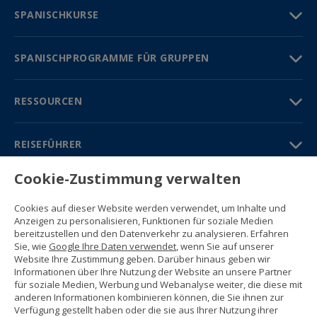
SPANISCHKURSE
SPANISCHPROGRAMME FÜR GRUPPEN
RESSOURCEN
REISEFÜHRER
Cookie-Zustimmung verwalten
PARTNER
Cookies auf dieser Website werden verwendet, um Inhalte und
Kontakt
Anzeigen zu personalisieren, Funktionen für soziale Medien
Gratisbroschüre
bereitzustellen und den Datenverkehr zu analysieren. Erfahren
(+34) 91 594 37 76
Sie, wie
Google Ihre Daten verwendet
, wenn Sie auf unserer
Gustavo Fernández Balbuena, 11
Website Ihre Zustimmung geben. Darüber hinaus geben wir
28002 Madrid, Spain
Informationen über Ihre Nutzung der Website an unsere Partner
für soziale Medien, Werbung und Webanalyse weiter, die diese mit
anderen Informationen kombinieren können, die Sie ihnen zur
Sitemap
Verfügung gestellt haben oder die sie aus Ihrer Nutzung ihrer
Nutzungsbedingungen