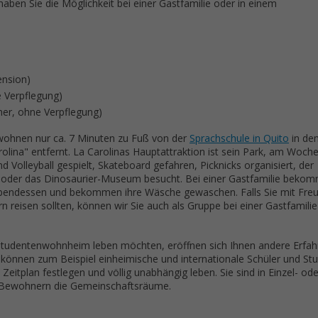
haben Sie die Möglichkeit bei einer Gastfamilie oder in einem
ension)
 Verpflegung)
er, ohne Verpflegung)
 wohnen nur ca. 7 Minuten zu Fuß von der
Sprachschule in Quito
in de
arolina" entfernt. La Carolinas Hauptattraktion ist sein Park, am Woc
nd Volleyball gespielt, Skateboard gefahren, Picknicks organisiert, der
 oder das Dinosaurier-Museum besucht. Bei einer Gastfamilie bekom
bendessen und bekommen ihre Wäsche gewaschen. Falls Sie mit Fre
n reisen sollten, können wir Sie auch als Gruppe bei einer Gastfamilie
m Studentenwohnheim leben möchten, eröffnen sich Ihnen andere Erfa
e können zum Beispiel einheimische und internationale Schüler und St
Zeitplan festlegen und völlig unabhängig leben. Sie sind in Einzel- ode
n Bewohnern die Gemeinschaftsräume.