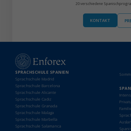
20 verschiedene Spanischprogramm
KONTAKT
PR
SPRACHSCHULE SPANIEN
Somme
Sprachschule Madrid
Sprachschule Barcelona
SPAN
Sprachschule Alicante
Intens
Sprachschule Cadiz
Privat
Sprachschule Granada
Famil
Sprachschule Malaga
Sprach
Sprachschule Marbella
Ausla
Sprachschule Salamanca
Spanis