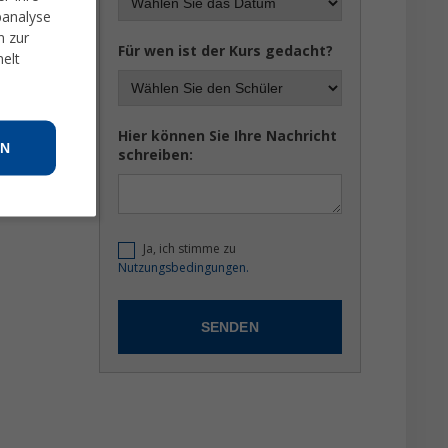
banalyse
n zur
Für wen ist der Kurs gedacht?
melt
Hier können Sie Ihre Nachricht
N
schreiben:
Ja, ich stimme zu
Nutzungsbedingungen.