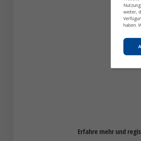
Nutzung 
weiter, 
Verfügun
haben. W
Erfahre mehr und regis