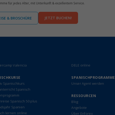
e für jedes Alter, mit Unterkunft & exzellentem Service.
JETZT BUCHEN!
EISE & BROSCHÜRE
rcamp Valencia
DELE online
ISCHKURSE
SPANISCHPROGRAMME
iv Spanischkurs
Unser Agent werden
unterricht Spanisch
ienprogramm
RESSOURCEN
reise Spanisch 50 plus
Blog
ndsjahr Spanien
Angebote
ch lernen online
Über Enforex