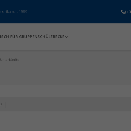
(+3
merika seit 1989
ISCH FÜR GRUPPEN
SCHÜLERECKE
Unterkünfte
o