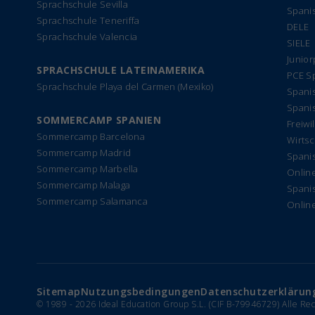
Sprachschule Sevilla
Spani
Sprachschule Teneriffa
DELE
Sprachschule Valencia
SIELE
Junio
SPRACHSCHULE LATEINAMERIKA
PCE S
Sprachschule Playa del Carmen (Mexiko)
Spanis
Spanis
SOMMERCAMP SPANIEN
Freiwi
Sommercamp Barcelona
Wirtsc
Sommercamp Madrid
Spanis
Sommercamp Marbella
Onlin
Sommercamp Malaga
Spanis
Sommercamp Salamanca
Online
Sitemap
Nutzungsbedingungen
Datenschutzerklärun
© 1989 -
2026 Ideal Education Group S.L. (CIF B-79946729) Alle Re