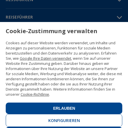
REISEFÜHRER
Cookie-Zustimmung verwalten
PARTNER
Cookies auf dieser Website werden verwendet, um Inhalte und
Kontakt
Anzeigen zu personalisieren, Funktionen für soziale Medien
Gratisbroschüre
bereitzustellen und den Datenverkehr zu analysieren. Erfahren
(+34) 91 594 37 76
Sie, wie
Google Ihre Daten verwendet
, wenn Sie auf unserer
Gustavo Fernández Balbuena, 11
Website Ihre Zustimmung geben. Darüber hinaus geben wir
28002 Madrid, Spain
Informationen über Ihre Nutzung der Website an unsere Partner
für soziale Medien, Werbung und Webanalyse weiter, die diese mit
anderen Informationen kombinieren können, die Sie ihnen zur
Sitemap
Verfügung gestellt haben oder die sie aus Ihrer Nutzung ihrer
Nutzungsbedingungen
Dienste gesammelt haben. Weitere Informationen finden Sie in
Datenschutzerklärung
unserer
Cookie-Richtlinie
.
Enforex Cookie-Richtlinie
© 1989 -
2026 Ideal Education Group S.L.
(CIF B-79946729) Alle Rechte
ERLAUBEN
vorbehalten.
Rechtliche Mitteilung
.
KONFIGURIEREN