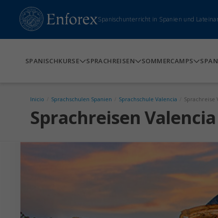
Spanischunterricht in Spanien und Lateina
SPANISCHKURSE
SPRACHREISEN
SOMMERCAMPS
SPAN
Inicio
/
Sprachschulen Spanien
/
Sprachschule Valencia
/
Sprachreise 
Sprachreisen Valencia