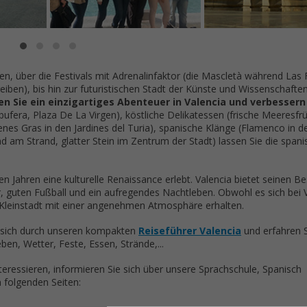
 über die Festivals mit Adrenalinfaktor (die Mascletà während Las F
ben), bis hin zur futuristischen Stadt der Künste und Wissenschaften
en Sie ein einzigartiges Abenteuer in Valencia und verbessern 
ufera, Plaza De La Virgen), köstliche Delikatessen (frische Meeresfr
enes Gras in den Jardines del Turia), spanische Klänge (Flamenco in d
 am Strand, glatter Stein im Zentrum der Stadt) lassen Sie die spani
ten Jahren eine kulturelle Renaissance erlebt. Valencia bietet seinen B
r, guten Fußball und ein aufregendes Nachtleben. Obwohl es sich bei 
 Kleinstadt mit einer angenehmen Atmosphäre erhalten.
e sich durch unseren kompakten
Reiseführer Valencia
und erfahren S
en, Wetter, Feste, Essen, Strände,...
teressieren, informieren Sie sich über unsere Sprachschule, Spanisch
 folgenden Seiten: