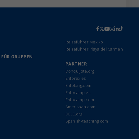
Reiseführer Mexiko
Reiseführer Playa del Carmen
 FÜR GRUPPEN
PARTNER
Donquijote.org
Enforex.es
Enfolang.com
Enfocamp.es
Enfocamp.com
Amerispan.com
DELE.org
Spanish-teaching.com