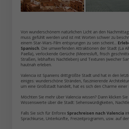
Von wunderschönem natürlichen Licht an den Nachmittagen,
muss gefühlt werden und ist mit Worten schwer zu beschrei
einem Star-Wars-Film entsprungen zu sein scheint...
Erleb
Spanisch
. Die umwerfenden Attraktionen der Stadt (La Alb
Paella), verlockende Gerüche (Meeresluft, frisch geschnitt
Straßen, lebhaftes Nachtleben) und Texturen (weicher Sand
hautnah erleben.
Valencia ist Spaniens drittgrößte Stadt und hat in den letz
einiges: wunderschöne Stränden, faszinierende Architektu
um eine Großstadt handelt, hat es sich den Charme einer
Möchten Sie mehr über Valencia wissen? Dann klicken Si
Wissenswerte über die Stadt: Sehenswürdigkeiten, Nachtleb
Falls Sie sich für Enforex
Sprachreisen nach Valencia
in
Sprachkurse, Unterkünfte, Freizeitprogramm, usw. auf den