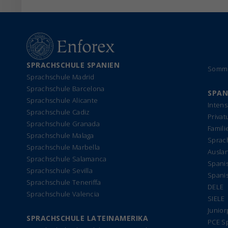
SPRACHSCHULE SPANIEN
Somme
Sprachschule Madrid
Sprachschule Barcelona
SPAN
Sprachschule Alicante
Intens
Sprachschule Cadiz
Privat
Sprachschule Granada
Famil
Sprachschule Malaga
Sprach
Sprachschule Marbella
Ausla
Sprachschule Salamanca
Spanis
Sprachschule Sevilla
Spani
Sprachschule Teneriffa
DELE
Sprachschule Valencia
SIELE
Junio
SPRACHSCHULE LATEINAMERIKA
PCE S