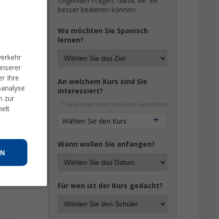
folgenden Fragen, damit wir Sie
besser bedienen können:
Wo möchten Sie Spanisch
lernen?
verkehr
unserer
r Ihre
An welchem Kurs sind Sie
banalyse
interessiert?
n zur
* Sie können mehr als eines auswählen
melt
Wählen Sie den Kurs
Wann wollen Sie anfangen?
N
Für wen ist der Kurs gedacht?