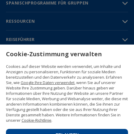
SPANISCHPROGRAMME FÜR GRUPPEN
RESSOURCEN
REISEFÜHRER
Cookie-Zustimmung verwalten
PARTNER
Cookies auf dieser Website werden verwendet, um Inhalte und
Kontakt
Anzeigen zu personalisieren, Funktionen für soziale Medien
Gratisbroschüre
bereitzustellen und den Datenverkehr zu analysieren. Erfahren
(+34) 91 594 37 76
Sie, wie
Google Ihre Daten verwendet
, wenn Sie auf unserer
Gustavo Fernández Balbuena, 11
Website Ihre Zustimmung geben. Darüber hinaus geben wir
28002 Madrid, Spain
Informationen über Ihre Nutzung der Website an unsere Partner
für soziale Medien, Werbung und Webanalyse weiter, die diese mit
anderen Informationen kombinieren können, die Sie ihnen zur
Sitemap
Verfügung gestellt haben oder die sie aus Ihrer Nutzung ihrer
Nutzungsbedingungen
Dienste gesammelt haben. Weitere Informationen finden Sie in
Datenschutzerklärung
unserer
Cookie-Richtlinie
.
Enforex Cookie-Richtlinie
© 1989 -
2026 Ideal Education Group S.L.
(CIF B-79946729) Alle Rechte