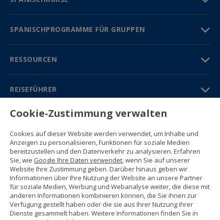
SPANISCHPROGRAMME FÜR GRUPPEN
RESSOURCEN
REISEFÜHRER
Cookie-Zustimmung verwalten
PARTNER
Cookies auf dieser Website werden verwendet, um Inhalte und
Kontakt
Anzeigen zu personalisieren, Funktionen für soziale Medien
Gratisbroschüre
bereitzustellen und den Datenverkehr zu analysieren. Erfahren
(+34) 91 594 37 76
Sie, wie
Google Ihre Daten verwendet
, wenn Sie auf unserer
Gustavo Fernández Balbuena, 11
Website Ihre Zustimmung geben. Darüber hinaus geben wir
28002 Madrid, Spain
Informationen über Ihre Nutzung der Website an unsere Partner
für soziale Medien, Werbung und Webanalyse weiter, die diese mit
anderen Informationen kombinieren können, die Sie ihnen zur
Sitemap
Verfügung gestellt haben oder die sie aus Ihrer Nutzung ihrer
Nutzungsbedingungen
Dienste gesammelt haben. Weitere Informationen finden Sie in
Datenschutzerklärung