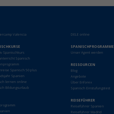
rcamp Valencia
DELE online
ISCHKURSE
SPANISCHPROGRAMME
iv Spanischkurs
Unser Agent werden
unterricht Spanisch
ienprogramm
RESSOURCEN
reise Spanisch 50 plus
Blog
ndsjahr Spanien
Angebote
ch lernen online
Über Enforex
sch Bildungsurlaub
Spanisch Einstufungstest
REISEFÜHRER
rprogramm
Reiseführer Spanien
panien
Reiseführer Madrid