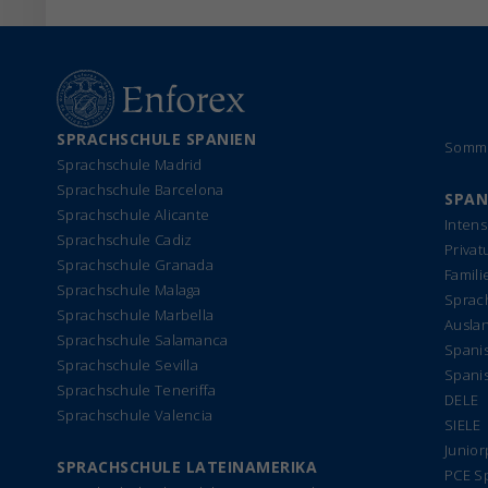
SPRACHSCHULE SPANIEN
Somme
Sprachschule Madrid
Sprachschule Barcelona
SPAN
Sprachschule Alicante
Intens
Sprachschule Cadiz
Privat
Sprachschule Granada
Famil
Sprachschule Malaga
Sprach
Sprachschule Marbella
Ausla
Sprachschule Salamanca
Spanis
Sprachschule Sevilla
Spani
Sprachschule Teneriffa
DELE
Sprachschule Valencia
SIELE
Junio
SPRACHSCHULE LATEINAMERIKA
PCE S