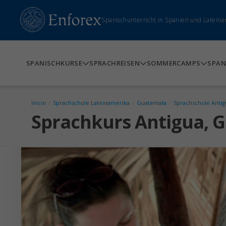
Spanischunterricht in Spanien und Lateina
SPANISCHKURSE
SPRACHREISEN
SOMMERCAMPS
SPAN
Inicio
/
Sprachschule Lateinamerika
/
Guatemala
/
Sprachschule Antig
Sprachkurs Antigua, 