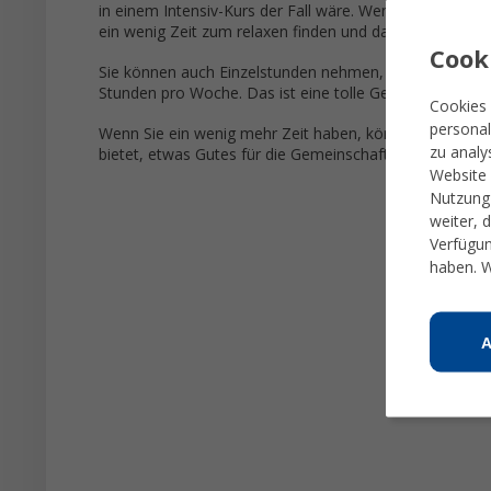
in einem Intensiv-Kurs der Fall wäre. Wenn Sie finden, d
ein wenig Zeit zum relaxen finden und daher Ihr Urlaub
Cook
Sie können auch Einzelstunden nehmen, wenn das Lernen 
Stunden pro Woche. Das ist eine tolle Gelegenheit für 
Cookies 
personal
Wenn Sie ein wenig mehr Zeit haben, können Sie altern
zu analy
bietet, etwas Gutes für die Gemeinschaft zu tun.
Website 
Nutzung 
weiter, 
Verfügun
haben. W