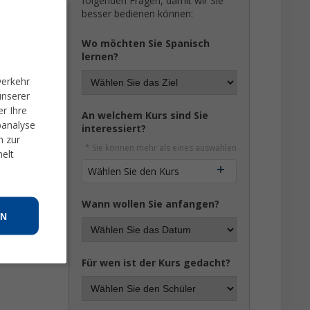
folgenden Fragen, damit wir Sie
en immer
besser bedienen können:
Wo möchten Sie Spanisch
n 20
lernen?
verkehr
ichkeit
unserer
r Ihre
An welchem Kurs sind Sie
banalyse
interessiert?
n zur
* Sie können mehr als eines auswählen
melt
Wählen Sie den Kurs
Wann wollen Sie anfangen?
N
Für wen ist der Kurs gedacht?