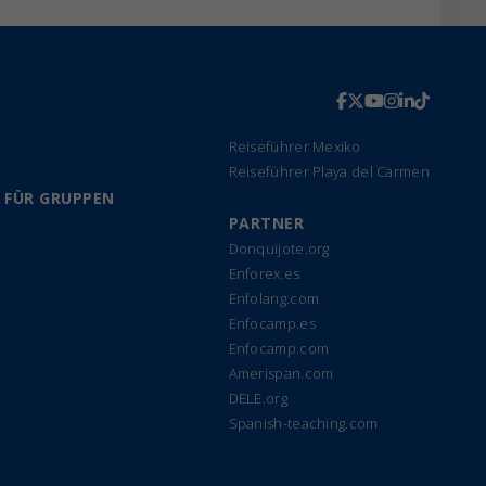
Reiseführer Mexiko
Reiseführer Playa del Carmen
 FÜR GRUPPEN
PARTNER
Donquijote.org
Enforex.es
Enfolang.com
Enfocamp.es
Enfocamp.com
Amerispan.com
DELE.org
Spanish-teaching.com