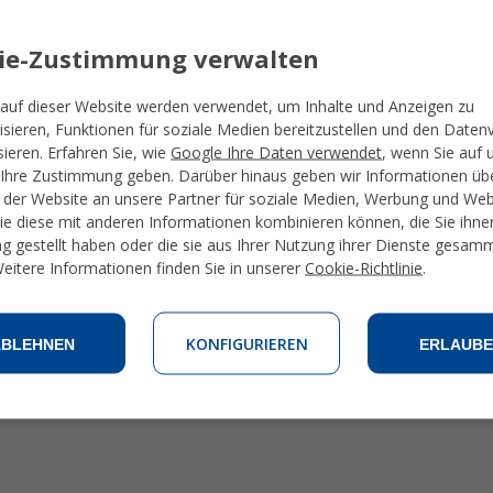
ass Sie so nicht viel Zeit für Ausflüge hätten – keine Sorge, sie werd
sfeeling genießen.
ie-Zustimmung verwalten
in der Gruppe nicht Ihr Fall ist. Der Standard-Einzelkurs bietet Ihne
One-to-One Unterricht auf eindrucksvollem Niveau.
auf dieser Website werden verwendet, um Inhalte und Anzeigen zu
isieren, Funktionen für soziale Medien bereitzustellen und den Daten
ativ dazu das Freiwilligen-Programm ausprobieren, das Ihnen die Mögl
sieren. Erfahren Sie, wie
Google Ihre Daten verwendet
, wenn Sie auf 
Ihre Zustimmung geben. Darüber hinaus geben wir Informationen übe
der Website an unsere Partner für soziale Medien, Werbung und We
die diese mit anderen Informationen kombinieren können, die Sie ihne
g gestellt haben oder die sie aus Ihrer Nutzung ihrer Dienste gesam
eitere Informationen finden Sie in unserer
Cookie-Richtlinie
.
KONFIGURIEREN
ABLEHNEN
ERLAUBE