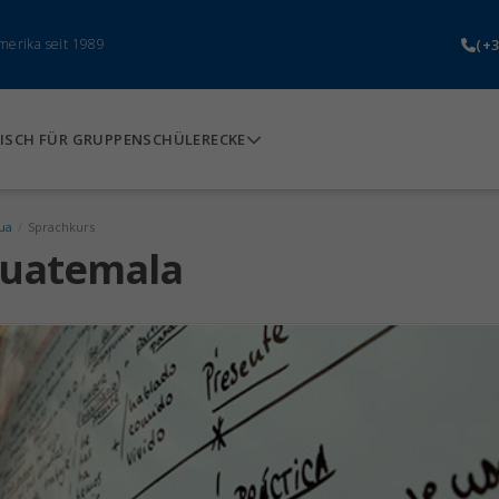
(+3
merika seit 1989
ISCH FÜR GRUPPEN
SCHÜLERECKE
ua
/
Sprachkurs
Guatemala