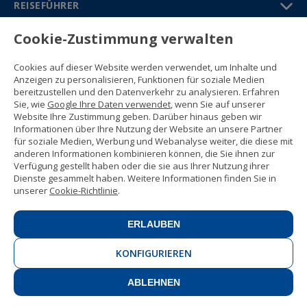
REISEFÜHRER
Cookie-Zustimmung verwalten
PARTNER
Cookies auf dieser Website werden verwendet, um Inhalte und
Kontakt
Anzeigen zu personalisieren, Funktionen für soziale Medien
Gratisbroschüre
bereitzustellen und den Datenverkehr zu analysieren. Erfahren
(+34) 91 594 37 76
Sie, wie
Google Ihre Daten verwendet
, wenn Sie auf unserer
Gustavo Fernández Balbuena, 11
Website Ihre Zustimmung geben. Darüber hinaus geben wir
28002 Madrid, Spain
Informationen über Ihre Nutzung der Website an unsere Partner
für soziale Medien, Werbung und Webanalyse weiter, die diese mit
anderen Informationen kombinieren können, die Sie ihnen zur
Sitemap
Verfügung gestellt haben oder die sie aus Ihrer Nutzung ihrer
Nutzungsbedingungen
Dienste gesammelt haben. Weitere Informationen finden Sie in
Datenschutzerklärung
unserer
Cookie-Richtlinie
.
Enforex Cookie-Richtlinie
© 1989 -
2026 Ideal Education Group S.L.
(CIF B-79946729) Alle Rechte
ERLAUBEN
vorbehalten.
Rechtliche Mitteilung
.
KONFIGURIEREN
ABLEHNEN
KONTAKT
JETZT BUCHEN!