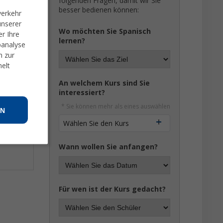
folgenden Fragen, damit wir Sie
besser bedienen können:
verkehr
unserer
Wo möchten Sie Spanisch
r Ihre
lernen?
banalyse
n zur
melt
An welchem Kurs sind Sie
interessiert?
* Sie können mehr als eines auswählen
N
Wählen Sie den Kurs
Wann wollen Sie anfangen?
Für wen ist der Kurs gedacht?