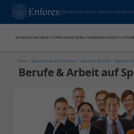
Spanischunterricht in Spanien und Lateina
SPANISCHKURSE
SPRACHREISEN
SOMMERCAMPS
SPAN
Inicio
/
Spanische Sprache & Kultur
/
Spanische Sprache
/
Spanische 
Berufe & Arbeit auf S