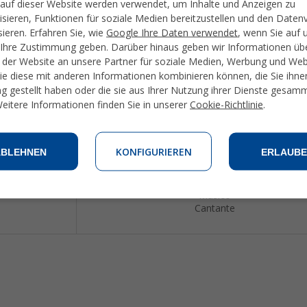
auf dieser Website werden verwendet, um Inhalte und Anzeigen zu
Fontanero/a
isieren, Funktionen für soziale Medien bereitzustellen und den Daten
Camionero/a
sieren. Erfahren Sie, wie
Google Ihre Daten verwendet
, wenn Sie auf 
Bombero/a
Ihre Zustimmung geben. Darüber hinaus geben wir Informationen übe
Cartero/a
der Website an unsere Partner für soziale Medien, Werbung und We
Taxista
die diese mit anderen Informationen kombinieren können, die Sie ihne
De compras
g gestellt haben oder die sie aus Ihrer Nutzung ihrer Dienste gesam
Cajero/a
Dependiente
eitere Informationen finden Sie in unserer
Cookie-Richtlinie
.
Los artes
Escritor/a
Actor/actriz
KONFIGURIEREN
ABLEHNEN
ERLAUBE
Arista
Pintor/a
Escultor/a
Músico
Cantante