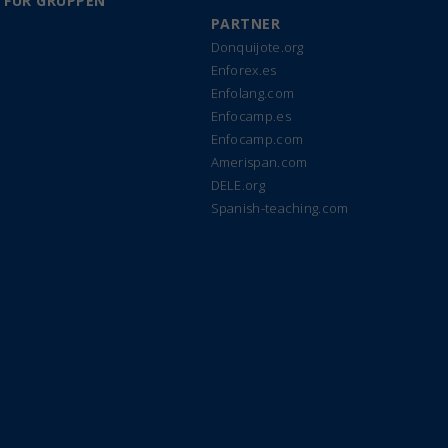
 FÜR GRUPPEN
PARTNER
Donquijote.org
Enforex.es
Enfolang.com
Enfocamp.es
Enfocamp.com
Amerispan.com
DELE.org
Spanish-teaching.com