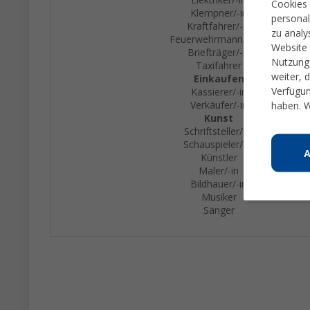
Cookies 
Klempner/-in
personal
Kraftfahrer/-in
zu analy
Feuerwehrmann/-frau
Website 
Briefträger/-in
Nutzung 
Taxifahrer
weiter, 
Einkaufen
Verfügun
Kassierer/-in
Verkäufer/-in
haben. W
Kunst
Schriftsteller/-in
Schauspieler/-in
Künstler
Maler/-in
Bildhauer/-in
Musiker
Sänger