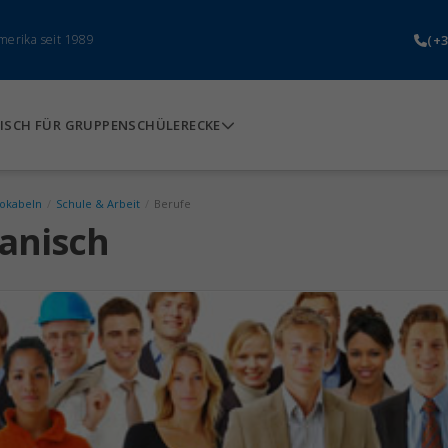
(+3
merika seit 1989
ISCH FÜR GRUPPEN
SCHÜLERECKE
Vokabeln
/
Schule & Arbeit
/
Berufe
panisch