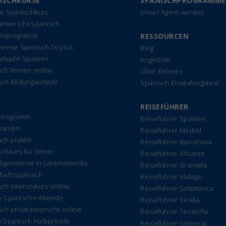
ISCHKURSE
SPANISCHPROGRAMME
iv Spanischkurs
Unser Agent werden
unterricht Spanisch
ienprogramm
RESSOURCEN
reise Spanisch 50 plus
Blog
ndsjahr Spanien
Angebote
ch lernen online
Über Enforex
sch Bildungsurlaub
Spanisch Einstufungstest
REISEFÜHRER
rprogramm
Reiseführer Spanien
panien
Reiseführer Madrid
ch praktik
Reiseführer Barcelona
chkurs für lehrer
Reiseführer Alicante
lligendienst in Lateinamerika
Reiseführer Granada
haftsspanisch
Reiseführer Malaga
ch intensivkurs online
Reiseführer Salamanca
e-Spanische Abende
Reiseführer Sevilla
ch privatunterricht online
Reiseführer Teneriffa
 Spanisch Halbprivate
Reiseführer Valencia