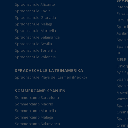
SPAN
Sprachschule Alicante
Intens
Sprachschule Cadiz
Privat
Sprachschule Granada
Famil
Sprachschule Malaga
Sprach
Sprachschule Marbella
Ausla
Sprachschule Salamanca
Spanis
Sprachschule Sevilla
Spani
Sprachschule Teneriffa
DELE
Sprachschule Valencia
SIELE
Junio
SPRACHSCHULE LATEINAMERIKA
PCE S
Sprachschule Playa del Carmen (Mexiko)
Spanis
Spanis
SOMMERCAMP SPANIEN
Freiwi
Sommercamp Barcelona
Wirtsc
Sommercamp Madrid
Spanis
Sommercamp Marbella
Onlin
Sommercamp Malaga
Spanis
Sommercamp Salamanca
Online