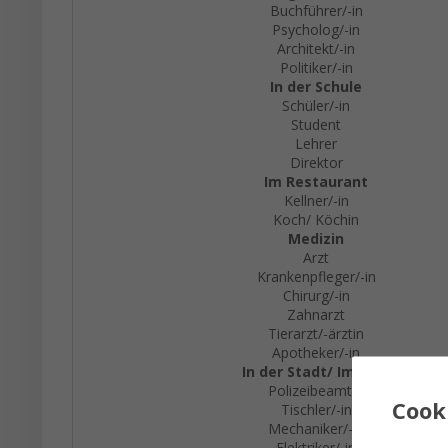
Buchführer/-in
Psycholog/-in
Architekt/-in
Politiker/-in
In der Schule
Schüler/-in
Student
Lehrer
Direktor
Im Restaurant
Kellner/-in
Koch/ Köchin
Medizin
Arzt
Krankenpfleger/-in
Chirurg/-in
Zahnarzt
Tierarzt/-ärztin
Apotheker/-in
In der Stadt/ Im Dorf
Polizeibeamter
Cook
Tischler/-in
Mechaniker/-in
Elektriker/-in