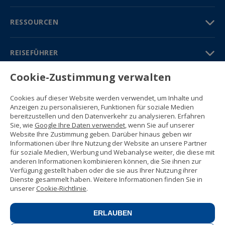
RESSOURCEN
REISEFÜHRER
Cookie-Zustimmung verwalten
PARTNER
Cookies auf dieser Website werden verwendet, um Inhalte und
Kontakt
Anzeigen zu personalisieren, Funktionen für soziale Medien
Gratisbroschüre
bereitzustellen und den Datenverkehr zu analysieren. Erfahren
(+34) 91 594 37 76
Sie, wie
Google Ihre Daten verwendet
, wenn Sie auf unserer
Gustavo Fernández Balbuena, 11
Website Ihre Zustimmung geben. Darüber hinaus geben wir
28002 Madrid, Spain
Informationen über Ihre Nutzung der Website an unsere Partner
für soziale Medien, Werbung und Webanalyse weiter, die diese mit
anderen Informationen kombinieren können, die Sie ihnen zur
Sitemap
Verfügung gestellt haben oder die sie aus Ihrer Nutzung ihrer
Nutzungsbedingungen
Dienste gesammelt haben. Weitere Informationen finden Sie in
Datenschutzerklärung
unserer
Cookie-Richtlinie
.
Enforex Cookie-Richtlinie
© 1989 -
2026 Ideal Education Group S.L.
(CIF B-79946729) Alle Rechte
ERLAUBEN
vorbehalten.
Rechtliche Mitteilung
.