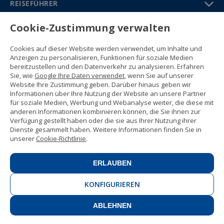
REISEFÜHRER
Cookie-Zustimmung verwalten
PARTNER
Cookies auf dieser Website werden verwendet, um Inhalte und
Kontakt
Anzeigen zu personalisieren, Funktionen für soziale Medien
Gratisbroschüre
bereitzustellen und den Datenverkehr zu analysieren. Erfahren
(+34) 91 594 37 76
Sie, wie
Google Ihre Daten verwendet
, wenn Sie auf unserer
Gustavo Fernández Balbuena, 11
Website Ihre Zustimmung geben. Darüber hinaus geben wir
28002 Madrid, Spain
Informationen über Ihre Nutzung der Website an unsere Partner
für soziale Medien, Werbung und Webanalyse weiter, die diese mit
anderen Informationen kombinieren können, die Sie ihnen zur
Sitemap
Verfügung gestellt haben oder die sie aus Ihrer Nutzung ihrer
Nutzungsbedingungen
Dienste gesammelt haben. Weitere Informationen finden Sie in
Datenschutzerklärung
unserer
Cookie-Richtlinie
.
Enforex Cookie-Richtlinie
© 1989 -
2026 Ideal Education Group S.L.
(CIF B-79946729) Alle Rechte
ERLAUBEN
vorbehalten.
Rechtliche Mitteilung
.
KONFIGURIEREN
ABLEHNEN
KONTAKT
JETZT BUCHEN!