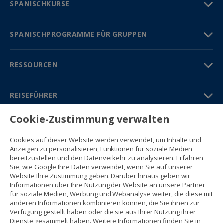
SPANISCHKURSE
SPANISCHPROGRAMME FÜR GRUPPEN
RESSOURCEN
REISEFÜHRER
Cookie-Zustimmung verwalten
PARTNER
Cookies auf dieser Website werden verwendet, um Inhalte und
Kontakt
Anzeigen zu personalisieren, Funktionen für soziale Medien
Gratisbroschüre
bereitzustellen und den Datenverkehr zu analysieren. Erfahren
(+34) 91 594 37 76
Sie, wie
Google Ihre Daten verwendet
, wenn Sie auf unserer
Gustavo Fernández Balbuena, 11
Website Ihre Zustimmung geben. Darüber hinaus geben wir
28002 Madrid, Spain
Informationen über Ihre Nutzung der Website an unsere Partner
für soziale Medien, Werbung und Webanalyse weiter, die diese mit
anderen Informationen kombinieren können, die Sie ihnen zur
Sitemap
Verfügung gestellt haben oder die sie aus Ihrer Nutzung ihrer
Nutzungsbedingungen
Dienste gesammelt haben. Weitere Informationen finden Sie in
Datenschutzerklärung