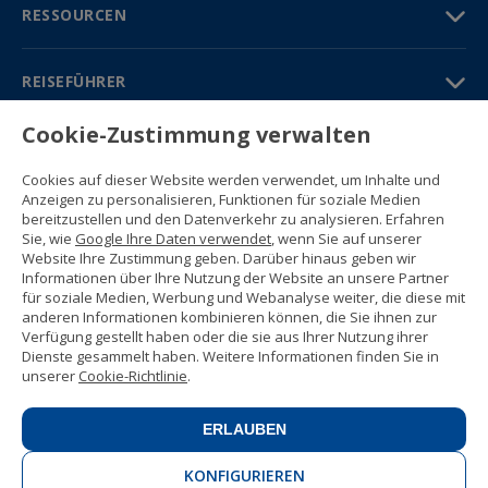
RESSOURCEN
REISEFÜHRER
Cookie-Zustimmung verwalten
PARTNER
Cookies auf dieser Website werden verwendet, um Inhalte und
Kontakt
Anzeigen zu personalisieren, Funktionen für soziale Medien
Gratisbroschüre
bereitzustellen und den Datenverkehr zu analysieren. Erfahren
(+34) 91 594 37 76
Sie, wie
Google Ihre Daten verwendet
, wenn Sie auf unserer
Gustavo Fernández Balbuena, 11
Website Ihre Zustimmung geben. Darüber hinaus geben wir
28002 Madrid, Spain
Informationen über Ihre Nutzung der Website an unsere Partner
für soziale Medien, Werbung und Webanalyse weiter, die diese mit
anderen Informationen kombinieren können, die Sie ihnen zur
Sitemap
Verfügung gestellt haben oder die sie aus Ihrer Nutzung ihrer
Nutzungsbedingungen
Dienste gesammelt haben. Weitere Informationen finden Sie in
Datenschutzerklärung
unserer
Cookie-Richtlinie
.
Enforex Cookie-Richtlinie
© 1989 -
2026 Ideal Education Group S.L.
(CIF B-79946729) Alle Rechte
ERLAUBEN
vorbehalten.
Rechtliche Mitteilung
.
KONFIGURIEREN