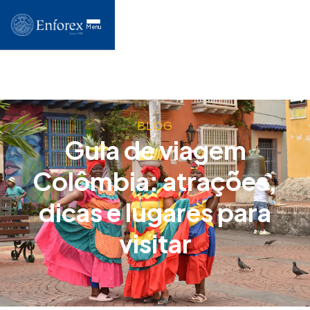
Menu
BLOG
Guia de viagem
Colômbia: atrações,
dicas e lugares para
visitar