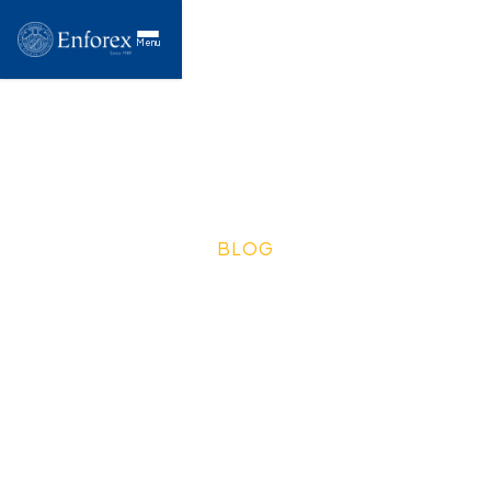
Menu
BLOG
Guia de viagem de
Cádiz: atrações & dicas