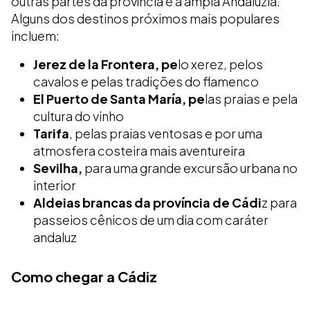
outras partes da província e a ampla Andaluzia.
Alguns dos destinos próximos mais populares
incluem:
Jerez de la Frontera, pe
lo xerez, pelos
cavalos e pelas tradições do flamenco
El Puerto de Santa María, pe
las praias e pela
cultura do vinho
Tarifa
, pelas praias ventosas e por uma
atmosfera costeira mais aventureira
Sevilha,
para uma grande excursão urbana no
interior
Aldeias brancas da província de Cádi
z para
passeios cênicos de um dia com caráter
andaluz
Como chegar a Cádiz